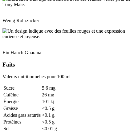
Wenig Rohrzucker
Ein Hauch Guarana
Faits
Valeurs nutritionnelles pour 100 ml
Sucre
5.6 mg
Caféine
26 mg
Énergie
101 kj
Graisse
<0.5 g
Acides gras saturés
<0.1 g
Protéines
<0.5 g
Sel
<0.01 g