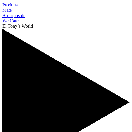
Produits
Mate
À propos de
We Care
El Tony’s World