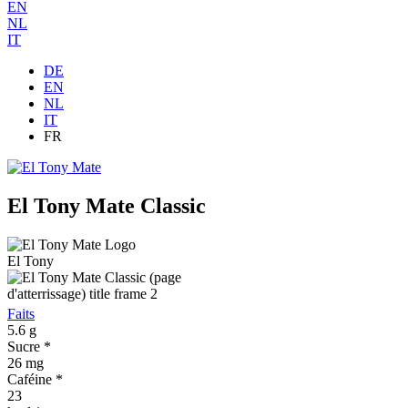
EN
NL
IT
DE
EN
NL
IT
FR
El Tony Mate Classic
El Tony
Faits
5.6
g
Sucre *
26
mg
Caféine *
23