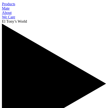
Products
Mate
About
We Care
El Tony’s World