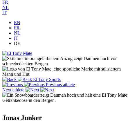
FR
NL
IT
EN
FR
NL
IT
DE
El Tony Sports
Previous athlete
Next athlete
Jonas Junker