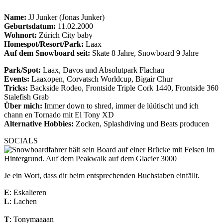
Name:
JJ Junker (Jonas Junker)
Geburtsdatum:
11.02.2000
Wohnort:
Zürich City baby
Homespot/Resort/Park:
Laax
Auf dem Snowboard seit:
Skate 8 Jahre, Snowboard 9 Jahre
Park/Spot:
Laax, Davos und Absolutpark Flachau
Events:
Laaxopen, Corvatsch Worldcup, Bigair Chur
Tricks:
Backside Rodeo, Frontside Triple Cork 1440, Frontside 360
Stalefish Grab
Über mich:
Immer down to shred, immer de lüütischt und ich
chann en Tornado mit El Tony XD
Alternative Hobbies:
Zocken, Splashdiving und Beats producen
SOCIALS
Je ein Wort, dass dir beim entsprechenden Buchstaben einfällt.
E
: Eskalieren
L
: Lachen
T
: Tonymaaaan