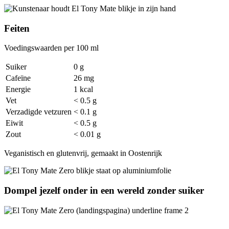
Feiten
Voedingswaarden per 100 ml
Suiker
0 g
Cafeïne
26 mg
Energie
1 kcal
Vet
< 0.5 g
Verzadigde vetzuren
< 0.1 g
Eiwit
< 0.5 g
Zout
< 0.01 g
Veganistisch en glutenvrij, gemaakt in Oostenrijk
Dompel jezelf onder in een wereld zonder suiker