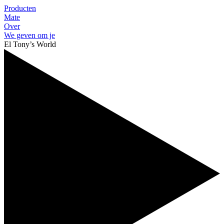
Producten
Mate
Over
We geven om je
El Tony’s World