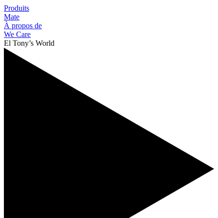
Produits
Mate
À propos de
We Care
El Tony’s World