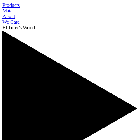
Products
Mate
About
We Care
El Tony’s World