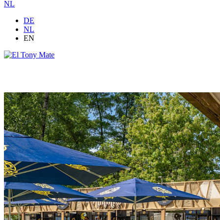
NL
DE
NL
EN
Sponsoring aanvragen